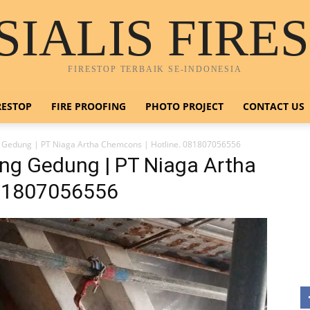
SIALIS FIRE
FIRESTOP TERBAIK SE-INDONESIA
RESTOP
FIRE PROOFING
PHOTO PROJECT
CONTACT US
g Gedung | PT Niaga Artha Chemcons | Hotline. 081807056556
ing Gedung | PT Niaga Artha
H
081807056556
0
E
n