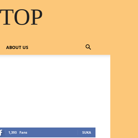
STOP
ABOUT US
OTLINE SERVICE :
818 0705 6556
mail : sales@ptnac.com /
a.chemcon@gmail.com
1,393
Fans
SUKA