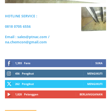
HOTLINE SERVICE :
0818 0705 6556
Email : sales@ptnac.com /
na.chemcon@gmail.com
1,393
Fans
SUKA
456
Pengikut
MENGIKUTI
262
Pengikut
MENGIKUTI
1,820
Pelanggan
BERLANGGANAN