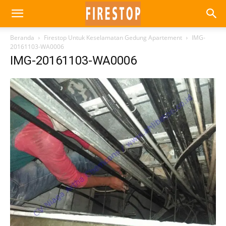
Beranda
Firestop Untuk Keselamatan Gedung Apartement
IMG-
20161103-WA0006
IMG-20161103-WA0006