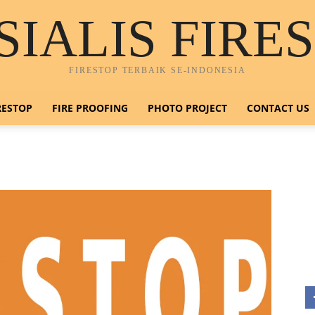
SIALIS FIRE
FIRESTOP TERBAIK SE-INDONESIA
RESTOP
FIRE PROOFING
PHOTO PROJECT
CONTACT US
H
0
E
n