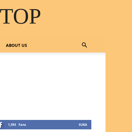
STOP
ABOUT US
OTLINE SERVICE :
818 0705 6556
mail : sales@ptnac.com /
a.chemcon@gmail.com
1,393
Fans
SUKA