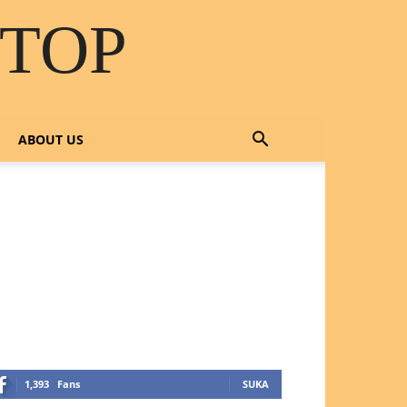
STOP
ABOUT US
OTLINE SERVICE :
818 0705 6556
mail : sales@ptnac.com /
a.chemcon@gmail.com
1,393
Fans
SUKA