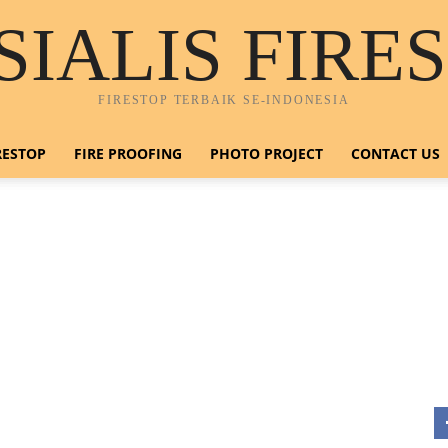
SIALIS FIRE
FIRESTOP TERBAIK SE-INDONESIA
RESTOP
FIRE PROOFING
PHOTO PROJECT
CONTACT US
H
0
E
n