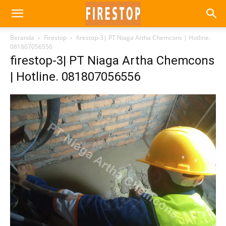
Beranda
Firestop
firestop-3| PT Niaga Artha Chemcons | Hotline.
081807056556
firestop-3| PT Niaga Artha Chemcons
| Hotline. 081807056556