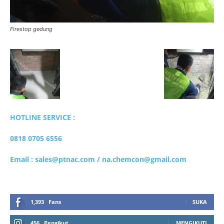
Firestop gedung
HOTLINE SERVICE :
0818 0705 6556
Email : sales@ptnac.com / na.chemcon@gmail.com
1,393
Fans
SUKA
456
Pengikut
MENGIKUTI