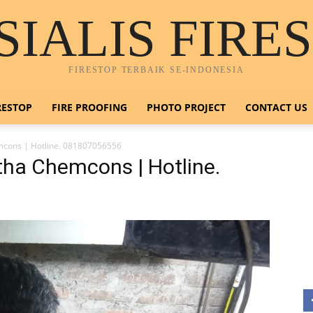
SIALIS FIRE
FIRESTOP TERBAIK SE-INDONESIA
RESTOP
FIRE PROOFING
PHOTO PROJECT
CONTACT US
emcons | Hotline. 081807056556
rtha Chemcons | Hotline.
H
0
E
n