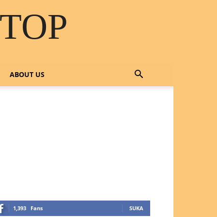
STOP
ABOUT US
OTLINE SERVICE :
818 0705 6556
mail : sales@ptnac.com /
a.chemcon@gmail.com
1,393
Fans
SUKA