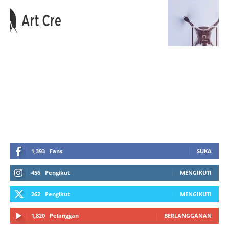
HOTLINE SERVICE :
0818 0705 6556
Email : sales@ptnac.com / na.chemcon@gmail.com
1,393
Fans
SUKA
456
Pengikut
MENGIKUTI
262
Pengikut
MENGIKUTI
1,820
Pelanggan
BERLANGGANAN