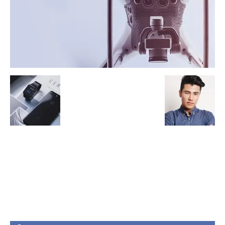
HOTLINE SERVICE :
0818 0705 6556
Email : sales@ptnac.com / na.chemcon@gmail.com